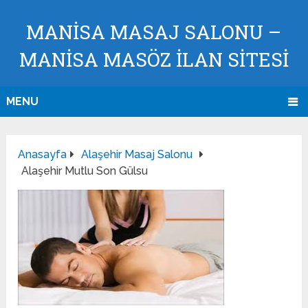
MANISA MASAJ SALONU –
MANISA MASÖZ İLAN SİTESİ
MENU
Anasayfa
Alaşehir Masaj Salonu
Alaşehir Mutlu Son Gülsu