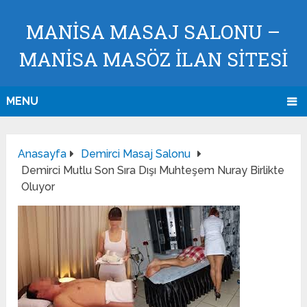
MANISA MASAJ SALONU –
MANISA MASÖZ İLAN SİTESİ
MENU
Anasayfa
Demirci Masaj Salonu
Demirci Mutlu Son Sıra Dışı Muhteşem Nuray Birlikte
Oluyor