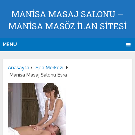
MANISA MASAJ SALONU –
MANISA MASÖZ İLAN SİTESİ
MENU
Anasayfa
Spa Merkezi
Manisa Masaj Salonu Esra