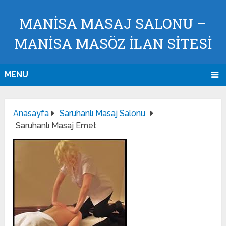
MANISA MASAJ SALONU –
MANISA MASÖZ İLAN SİTESİ
MENU
Anasayfa
Saruhanlı Masaj Salonu
Saruhanlı Masaj Emet